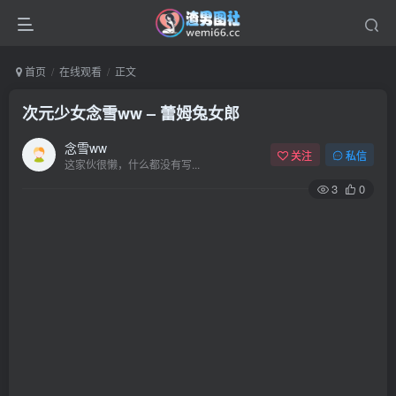
首页
在线观看
正文
次元少女念雪ww – 蕾姆兔女郎
念雪ww
关注
私信
这家伙很懒，什么都没有写...
3
0