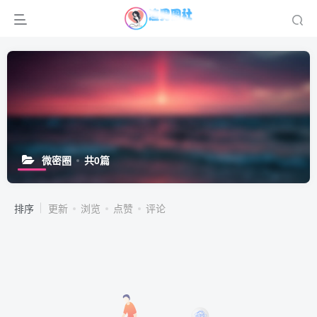
微密圈
共0篇
排序
更新
浏览
点赞
评论