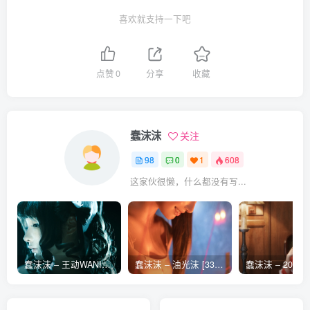
喜欢就支持一下吧
点赞
0
分享
收藏
蠢沫沫
关注
98
0
1
608
这家伙很懒，什么都没有写...
蠢沫沫 – 王动WANIMAL作品集 [101张]
蠢沫沫 – 油光沫 [33张]