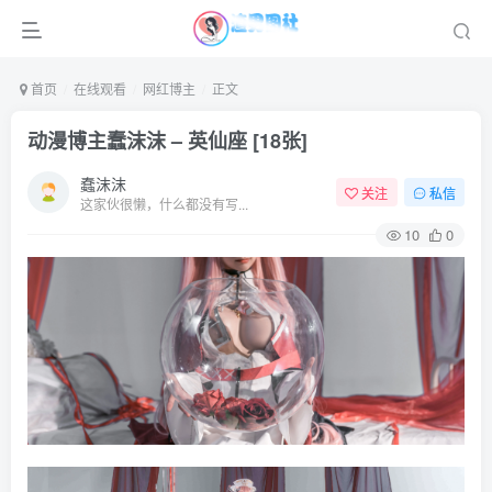
首页
在线观看
网红博主
正文
动漫博主蠢沫沫 – 英仙座 [18张]
蠢沫沫
关注
私信
这家伙很懒，什么都没有写...
10
0