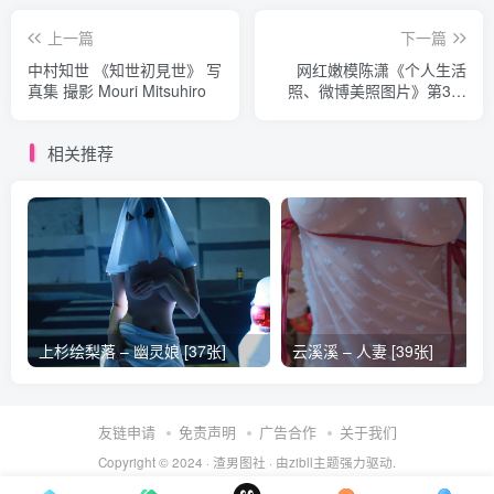
上一篇
下一篇
中村知世 《知世初見世》 写
网红嫩模陈潇《个人生活
真集 撮影 Mouri Mitsuhiro
照、微博美照图片》第3部
写真合集
相关推荐
上杉绘梨落 – 幽灵娘 [37张]
云溪溪 – 人妻 [39张]
友链申请
免责声明
广告合作
关于我们
Copyright © 2024 ·
渣男图社
· 由
zibll主题
强力驱动.