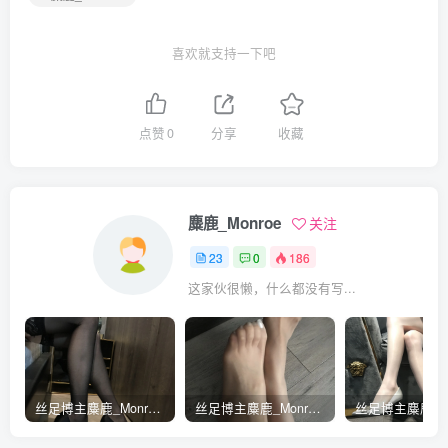
喜欢就支持一下吧
点赞
0
分享
收藏
麋鹿_Monroe
关注
23
0
186
这家伙很懒，什么都没有写...
丝足博主麋鹿_Monroe 2020.03.01 黑丝束缚
丝足博主麋鹿_Monroe 2020.08.12 不一样的奢华