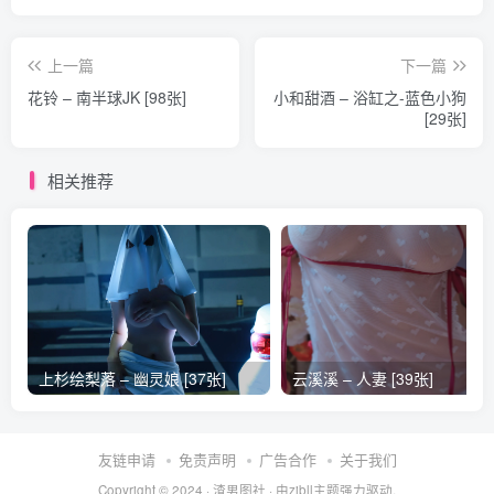
上一篇
下一篇
花铃 – 南半球JK [98张]
小和甜酒 – 浴缸之-蓝色小狗
[29张]
相关推荐
上杉绘梨落 – 幽灵娘 [37张]
云溪溪 – 人妻 [39张]
友链申请
免责声明
广告合作
关于我们
Copyright © 2024 ·
渣男图社
· 由
zibll主题
强力驱动.