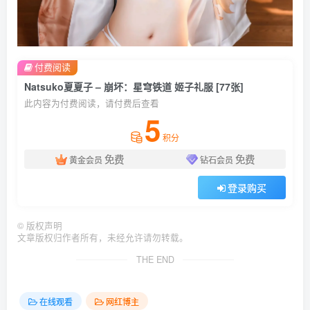
付费阅读
Natsuko夏夏子 – 崩坏：星穹铁道 姬子礼服 [77张]
此内容为付费阅读，请付费后查看
5
积分
免费
免费
黄金会员
钻石会员
登录购买
©
版权声明
文章版权归作者所有，未经允许请勿转载。
THE END
在线观看
网红博主