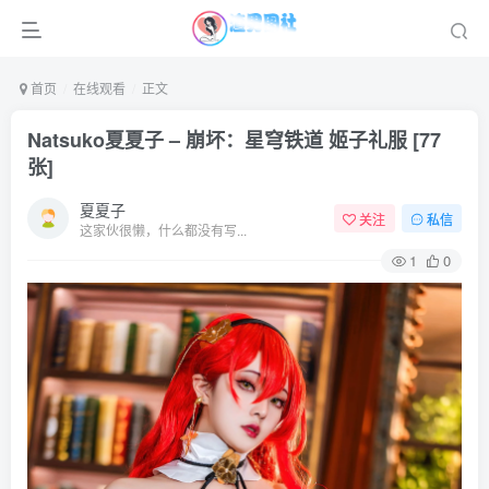
首页
在线观看
正文
Natsuko夏夏子 – 崩坏：星穹铁道 姬子礼服 [77
张]
夏夏子
关注
私信
这家伙很懒，什么都没有写...
1
0