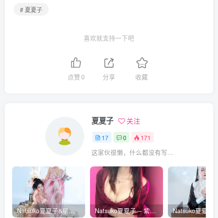
# 夏夏子
喜欢就支持一下吧
点赞
0
分享
收藏
夏夏子
关注
17
0
171
这家伙很懒，什么都没有写...
Natsuko夏夏子&星澜 – 瑶池洗凝脂 [77张]
Natsuko夏夏子 – 紫罗兰 [43张]