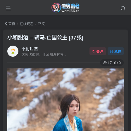
首页
在线观看
正文
小和甜酒 – 骑马·亡国公主 [37张]
小和甜酒
关注
私信
这家伙很懒，什么都没有写...
17
0