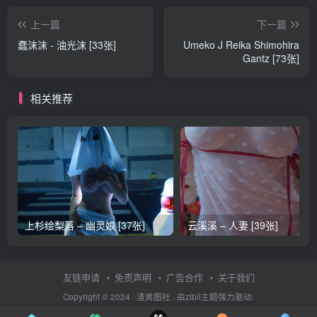
上一篇
下一篇
蠢沫沫 - 油光沫 [33张]
Umeko J Reika Shimohira
Gantz [73张]
相关推荐
上杉绘梨落 – 幽灵娘 [37张]
云溪溪 – 人妻 [39张]
友链申请
免责声明
广告合作
关于我们
Copyright © 2024 ·
渣男图社
· 由
zibll主题
强力驱动.