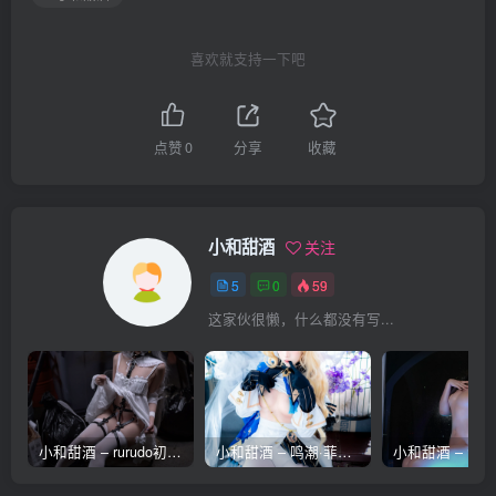
喜欢就支持一下吧
点赞
0
分享
收藏
小和甜酒
关注
5
0
59
这家伙很懒，什么都没有写...
小和甜酒 – rurudo初音酱 [117张]
小和甜酒 – 鸣潮·菲比 [77张]