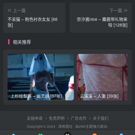
上一篇
下一篇
不呆猫 – 粉色衬衣女友 [66
奈汐酱nice – 麋鹿带礼物来
张]
啦 [128张]
相关推荐
上杉绘梨落 – 幽灵娘 [37张]
云溪溪 – 人妻 [39张]
友链申请
免责声明
广告合作
关于我们
Copyright © 2024 ·
渣男图社
· 由
zibll主题
强力驱动.