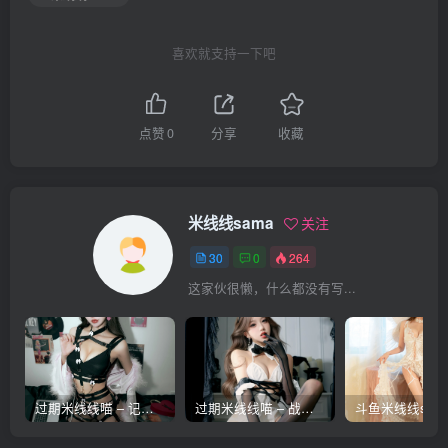
喜欢就支持一下吧
点赞
0
分享
收藏
米线线sama
关注
30
0
264
这家伙很懒，什么都没有写...
过期米线线喵 – 记忆胶片 [53张]
过期米线线喵 – 战斗女仆 [45张]