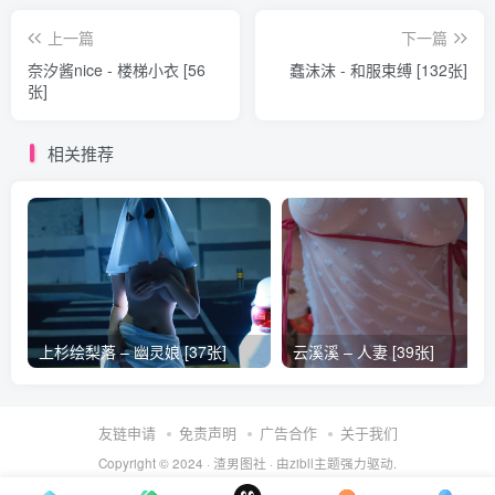
上一篇
下一篇
奈汐酱nice - 楼梯小衣 [56
蠢沫沫 - 和服束缚 [132张]
张]
相关推荐
上杉绘梨落 – 幽灵娘 [37张]
云溪溪 – 人妻 [39张]
友链申请
免责声明
广告合作
关于我们
Copyright © 2024 ·
渣男图社
· 由
zibll主题
强力驱动.