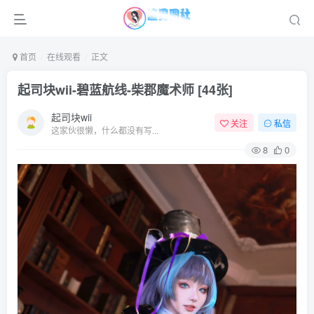
首页
在线观看
正文
起司块wii-碧蓝航线-柴郡魔术师 [44张]
起司块wii
关注
私信
这家伙很懒，什么都没有写...
8
0