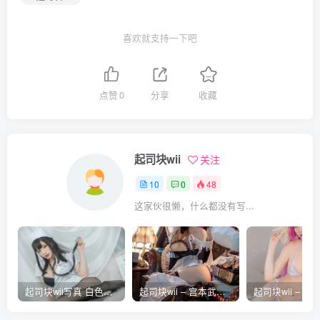
喜欢就支持一下吧
点赞
0
分享
收藏
起司块wii
关注
10
0
48
这家伙很懒，什么都没有写...
起司块wii写真 白色护士
起司块wii – 宫本武藏 女仆