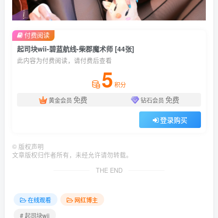
付费阅读
起司块wii-碧蓝航线-柴郡魔术师 [44张]
此内容为付费阅读，请付费后查看
5
积分
免费
免费
黄金会员
钻石会员
登录购买
©
版权声明
文章版权归作者所有，未经允许请勿转载。
THE END
在线观看
网红博主
# 起司块wii