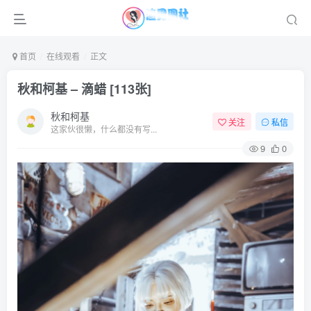
首页
在线观看
正文
秋和柯基 – 滴蜡 [113张]
秋和柯基
关注
私信
这家伙很懒，什么都没有写...
9
0