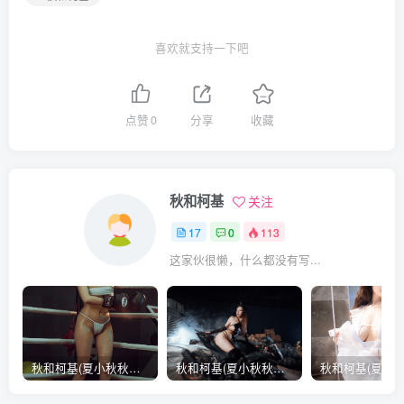
喜欢就支持一下吧
点赞
0
分享
收藏
秋和柯基
关注
17
0
113
这家伙很懒，什么都没有写...
秋和柯基(夏小秋秋秋) – 地下拳 [45张]
秋和柯基(夏小秋秋秋) – 机魂肚兜 [30张]