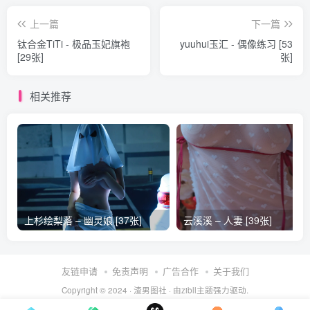
上一篇
下一篇
钛合金TiTi - 极品玉妃旗袍
yuuhui玉汇 - 偶像练习 [53
[29张]
张]
相关推荐
上杉绘梨落 – 幽灵娘 [37张]
云溪溪 – 人妻 [39张]
友链申请
免责声明
广告合作
关于我们
Copyright © 2024 ·
渣男图社
· 由
zibll主题
强力驱动.